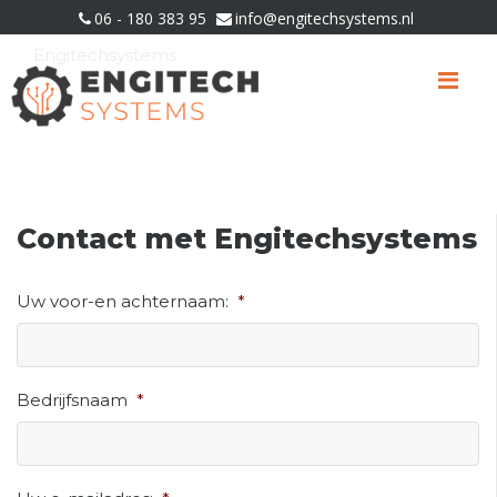
06 - 180 383 95
info@engitechsystems.nl
U bevindt zich hier:
Home
»
Contact met
Engitechsystems
Me
Contact met Engitechsystems
Uw voor-en achternaam:
*
Bedrijfsnaam
*