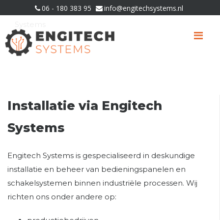
06 - 180 383 95
info@engitechsystems.nl
U bevindt zich hier:
Home
»
Installatie via Engitech
Systems
Me
Installatie via Engitech
Systems
Engitech Systems is gespecialiseerd in deskundige
installatie en beheer van bedieningspanelen en
schakelsystemen binnen industriële processen. Wij
richten ons onder andere op: