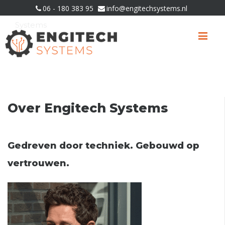
06 - 180 383 95
info@engitechsystems.nl
U bevindt zich hier:
Home
»
Over Engitech
Systems
Me
Over Engitech Systems
Gedreven door techniek. Gebouwd op
vertrouwen.